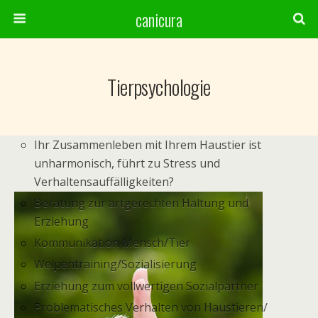
canicura
Tierpsychologie
Ihr Zusammenleben mit Ihrem Haustier ist
unharmonisch, führt zu Stress und
Verhaltensauffälligkeiten?
Beratung zur artgerechten Haltung und
Erziehung
Kommunikation Mensch/Tier
Welpentraining/Sozialisierung
Erziehung zum vollwertigen Sozialpartner
Problematisches Verhalten von Haustieren/